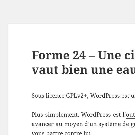
Fo
rm
e
24
–
Une
c
vaut
bie
n u
ne
ea
Sous licence GPLv2+, WordPress est un 
Plus simplement, WordPress est l’
out
avancer au moyen d’un système de ge
vous battre contre lui.