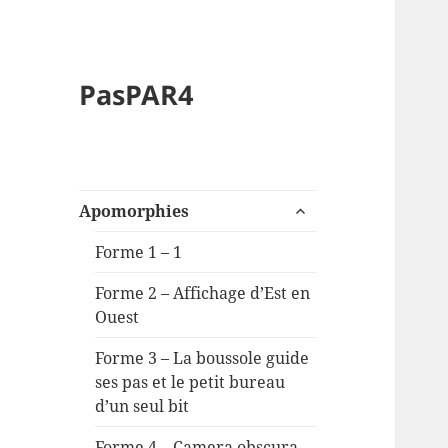
PasPAR4
ouvrir
Apomorphies
le
sous-
Forme 1 – 1
menu
Forme 2 – Affichage d’Est en
Ouest
Forme 3 – La boussole guide
ses pas et le petit bureau
d’un seul bit
Forme 4 – Camera obscura