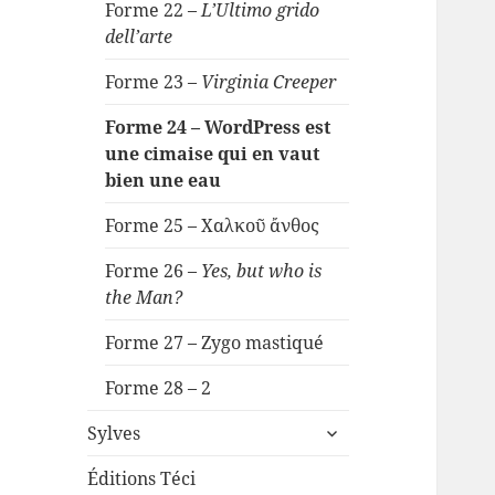
Forme 22 –
L’Ultimo grido
dell’arte
Forme 23 –
Virginia Creeper
Forme 24 – WordPress est
une cimaise qui en vaut
bien une eau
Forme 25 – Χαλκοῦ ἄνθος
Forme 26 –
Yes, but who is
the Man?
Forme 27 – Zygo mastiqué
Forme 28 – 2
ouvrir
Sylves
le
sous-
Éditions Téci