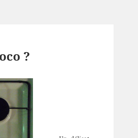
o
co
?