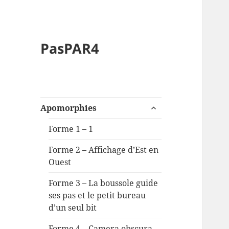
PasPAR4
ouvrir
Apomorphies
le
sous-
Forme 1 – 1
menu
Forme 2 – Affichage d’Est en
Ouest
Forme 3 – La boussole guide
ses pas et le petit bureau
d’un seul bit
Forme 4 – Camera obscura