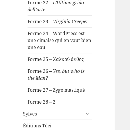
Forme 22 –
L’Ultimo grido
dell’arte
Forme 23 –
Virginia Creeper
Forme 24 – WordPress est
une cimaise qui en vaut bien
une eau
Forme 25 – Χαλκοῦ ἄνθος
Forme 26 –
Yes, but who is
the Man?
Forme 27 – Zygo mastiqué
Forme 28 – 2
ouvrir
Sylves
le
sous-
Éditions Téci