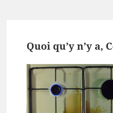
Qu
oi
qu
’y
n’
y a
,
C